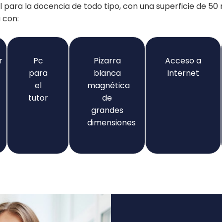
 para la docencia de todo tipo, con una superficie de 5
 con:
r
Pc
Pizarra
Acceso a
para
blanca
Internet
el
magnética
tutor
de
grandes
dimensiones