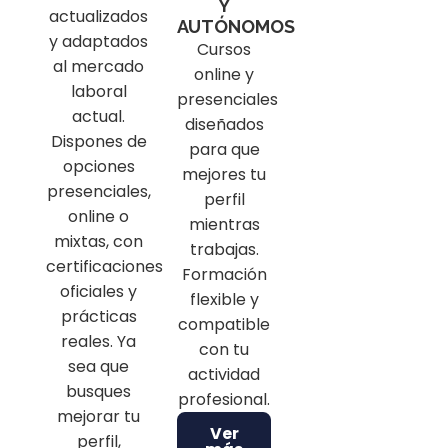
Y
actualizados
AUTÓNOMOS
y adaptados
Cursos
al mercado
online y
laboral
presenciales
actual.
diseñados
Dispones de
para que
opciones
mejores tu
presenciales,
perfil
online o
mientras
mixtas, con
trabajas.
certificaciones
Formación
oficiales y
flexible y
prácticas
compatible
reales. Ya
con tu
sea que
actividad
busques
profesional.
mejorar tu
Ver
perfil,