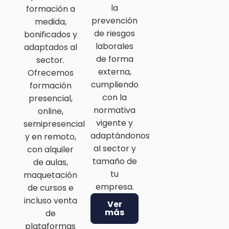
la
formación a
prevención
medida,
de riesgos
bonificados y
laborales
adaptados al
de forma
sector.
externa,
Ofrecemos
cumpliendo
formación
con la
presencial,
normativa
online,
vigente y
semipresencial
adaptándonos
y en remoto,
al sector y
con alquiler
tamaño de
de aulas,
tu
maquetación
empresa.
de cursos e
incluso venta
Ver
más
de
plataformas