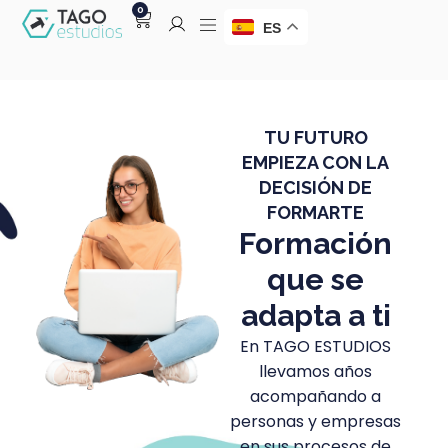
0
ES
TU FUTURO
EMPIEZA CON LA
DECISIÓN DE
FORMARTE
Formación
que se
adapta a ti
En TAGO ESTUDIOS
llevamos años
acompañando a
personas y empresas
en sus procesos de