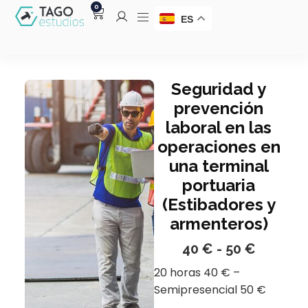
0
ES
Seguridad y
prevención
laboral en las
operaciones en
una terminal
portuaria
(Estibadores y
armenteros)
40
€
-
50
€
20 horas 40 € –
Semipresencial 50 €