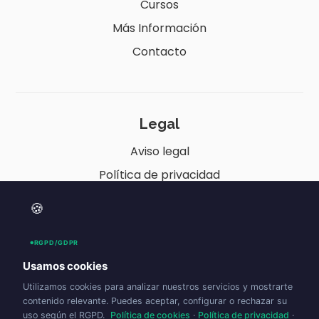
Cursos
Más Información
Contacto
Legal
Aviso legal
Política de privacidad
Política de cookies (UE)
🍪
Política de envíos y devoluciones
Accesibilidad
RGPD/GDPR
Usamos cookies
Utilizamos cookies para analizar nuestros servicios y mostrarte
contenido relevante. Puedes aceptar, configurar o rechazar su
uso según el RGPD.
Política de cookies
·
Política de privacidad
·