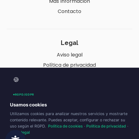
Más Información
Contacto
Legal
Aviso legal
Política de privacidad
Política de cookies (UE)
🍪
Política de envíos y devoluciones
Accesibilidad
RGPD/GDPR
Usamos cookies
Utilizamos cookies para analizar nuestros servicios y mostrarte
contenido relevante. Puedes aceptar, configurar o rechazar su
uso según el RGPD.
Política de cookies
·
Política de privacidad
·
Aviso legal